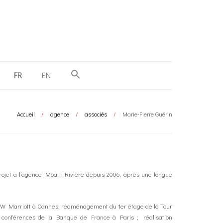
FR
EN
Accueil
/
agence
/
associés
/
Marie-Pierre Guérin
rojet à l’agence Moatti-Rivière depuis 2006, après une longue
ôtel JW Marriott à Cannes, réaménagement du 1er étage de la Tour
e conférences de la Banque de France à Paris ; réalisation