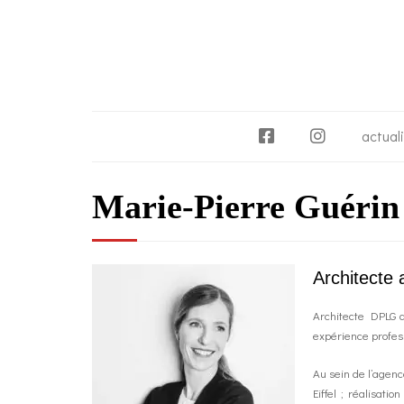
F
I
actual
a
n
c
s
Marie-Pierre Guérin
e
t
b
a
o
g
o
r
Architecte 
k
a
m
Architecte DPLG d
expérience profes
Au sein de l’agenc
Eiffel ; réalisa