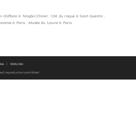
 d’affaire à Ningbo (Chine) ; Cité du risque à Saint-Quentin ;
économie à Paris ; Musée du Louvre à Paris.
les
Mots clés
rved, reproduction prohibited