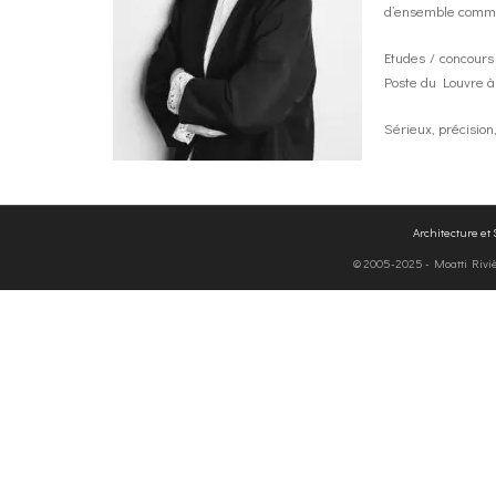
d’ensemble commer
Etudes / concours
Poste du Louvre à
Sérieux, précision
Architecture et
© 2005-2025 - Moatti Rivière