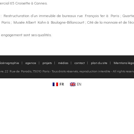
cial 65 Croisette à Cannes.
 : Restructuration d’un immeuble de bureaux rue François 1er à Paris ; Quartier
 Paris ; Musée Albert Kahn à Boulogne-Billancourt ; Cité de la monnaie et de l’
, engagement sont ses qualités.
 Scénographie
agence
projets
médias
contact
plan du site
Mentions léga
, 22 Rue de Paradis, 75010 Paris - Tous droits réservés, reproduction interdite - All rights rese
FR
EN