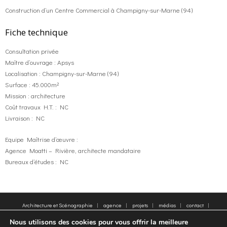
Construction d’un Centre Commercial à Champigny-sur-Marne (94)
Fiche technique
Consultation privée
Maître d’ouvrage : Apsys
Localisation : Champigny-sur-Marne (94)
Surface : 45.000m²
Mission : architecture
Coût travaux H.T. : NC
Livraison : NC
Equipe Maîtrise d’œuvre :
Agence Moatti – Rivière, architecte mandataire
Bureaux d’études : NC
Architecture et Scénographie
agence
projets
médias
contact
plan du site
Mentions légales
Mots clés
Nous utilisons des cookies pour vous offrir la meilleure