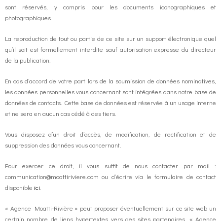
sont réservés, y compris pour les documents iconographiques et
photographiques.
o
g
contact
La reproduction de tout ou partie de ce site sur un support électronique quel
k
r
FR
qu’il soit est formellement interdite sauf autorisation expresse du directeur
de la publication.
a
EN
En cas d’accord de votre part lors de la soumission de données nominatives,
les données personnelles vous concernant sont intégrées dans notre base de
m
données de contacts. Cette base de données est réservée à un usage interne
et ne sera en aucun cas cédé à des tiers.
Vous disposez d’un droit d’accès, de modification, de rectification et de
suppression des données vous concernant.
Pour exercer ce droit, il vous suffit de nous contacter par mail :
communication@moattiriviere.com ou d’écrire via le formulaire de contact
disponible
ici
.
« Agence Moatti-Rivière » peut proposer éventuellement sur ce site web un
certain nombre de liens hypertextes vers des sites partenaires, « Agence