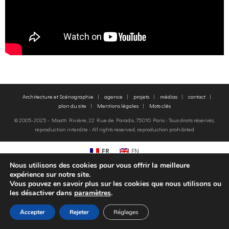
o
g
contact
k
r
FR
a
EN
Architecture et Scénographie
agence
projets
médias
contact
m
plan du site
Mentions légales
Mots clés
© 2005-2025 - Moatti Rivière, 22 Rue de Paradis, 75010 Paris - Tous droits réservés,
reproduction interdite - All rights reserved, reproduction prohibited
FR
EN
Nous utilisons des cookies pour vous offrir la meilleure
expérience sur notre site.
Vous pouvez en savoir plus sur les cookies que nous utilisons ou
les désactiver dans
paramètres
.
Accepter
Rejeter
Réglages