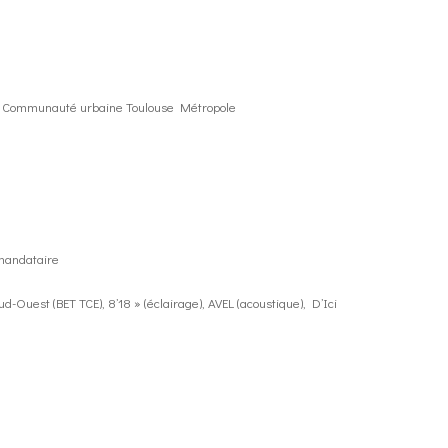
 et Communauté urbaine Toulouse Métropole
 mandataire
-Ouest (BET TCE), 8’18 » (éclairage), AVEL (acoustique), D’Ici