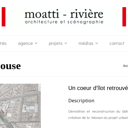
ités
agence
projets
médias
contact
louse
Acc
Un coeur d’îlot retrouvé
Description
Démolition et reconstruction du b
création de la Maison du projet urbain