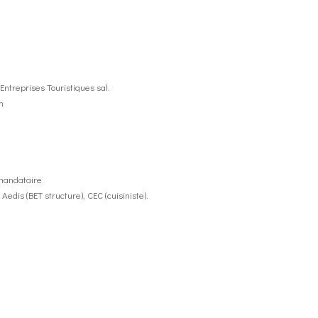
Entreprises Touristiques sal.
n
 mandataire
edis (BET structure), CEC (cuisiniste).