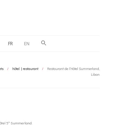
FR
EN
ets
/
hôtel | restaurant
/
Restaurant de l’Hôtel Summerland,
Liban
’hôtel 5* Summerland.