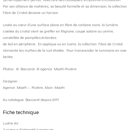
Par son alliance de matières, sa beauté formelle et sa dimension, la collection
Fibre de Cristal dessine un horizon.
Lovée au cœur d’une surface plane en fibre de carbone noire, la lumière
ciselée du cristal vient se greffer en filigrane, coupe solaire au centre,
constellée de pampilles éclairées
de led en périphérie. En applique ou en lustre, la collection Fibre de Cristal
réinvente les mythes de la nuit étoilée. Pour transcender le luminaire en voie
lactée.
Photos : © Baccarat, © agence Moatti-Rivière
Designer :
Agence Moatti – Rivière, Alain Moatti
Au catalogue Baccarat depuis 2011.
Fiche technique
Lustre Air
3 niveaux d’intensité lumineuse