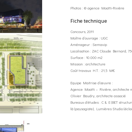
Photos : © agence Moatti-Rivière
Fiche technique
Concours, 2011
Maître d’ouvrage : UGC
Aménageur : Semavip
Localisation : ZAC Claude Bernard, 7
Surface : 10.000 m2
Mission : architecture
Coût travaux H.T. : 21,5 M€
Equipe Maitrise d’œuvre :
Agence Moatti – Rivière, architecte
Olivier Baudry, architecte associé
Bureaux d’études : C & E (BET structur
là (paysagiste), Lumières Studio (écla