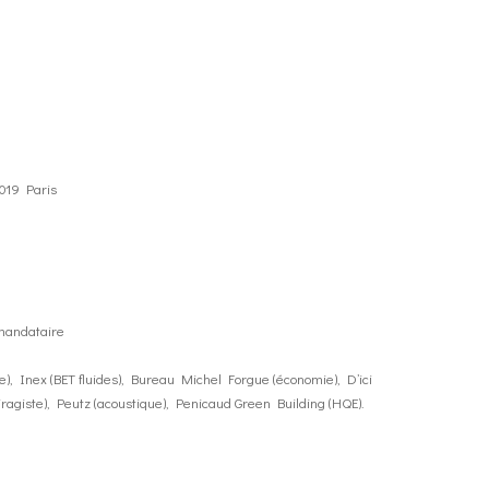
5019 Paris
 mandataire
e), Inex (BET fluides), Bureau Michel Forgue (économie), D’ici
iragiste), Peutz (acoustique), Penicaud Green Building (HQE).