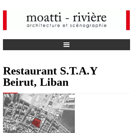
F
Restaurant S.T.A.Y
a
I
Beirut, Liban
c
n
actualités
e
s
agence
b
t
projets
o
a
médias