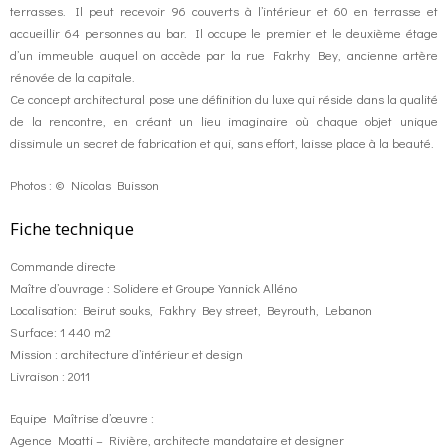
terrasses. Il peut recevoir 96 couverts à l’intérieur et 60 en terrasse et
accueillir 64 personnes au bar. Il occupe le premier et le deuxième étage
d’un immeuble auquel on accède par la rue Fakrhy Bey, ancienne artère
rénovée de la capitale.
Ce concept architectural pose une définition du luxe qui réside dans la qualité
de la rencontre, en créant un lieu imaginaire où chaque objet unique
dissimule un secret de fabrication et qui, sans effort, laisse place à la beauté.
Photos : © Nicolas Buisson
Fiche technique
Commande directe
Maître d’ouvrage : Solidere et Groupe Yannick Alléno
Localisation: Beirut souks, Fakhry Bey street, Beyrouth, Lebanon
Surface: 1 440 m2
Mission : architecture d’intérieur et design
Livraison : 2011
Equipe Maîtrise d’œuvre :
Agence Moatti – Rivière, architecte mandataire et designer