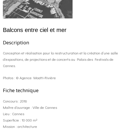
o
g
contact
k
r
FR
Balcons entre ciel et mer
a
EN
Description
Conception et réalisation pour la restructuration et la création d’une salle
m
d’expositions, de projections et de concerts au Palais des Festivals de
Cannes.
Photos : © Agence Moatti-Rivière
Fiche technique
Concours : 2016
Maître d’ouvrage : Ville de Cannes
Lieu : Cannes
Superficie : 10 000 m²
Mission : architecture