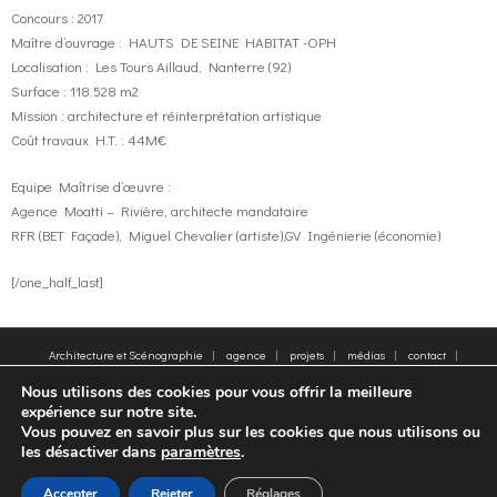
Concours : 2017
Maître d’ouvrage : HAUTS DE SEINE HABITAT -OPH
Localisation : Les Tours Aillaud, Nanterre (92)
Surface : 118.528 m2
Mission : architecture et réinterprétation artistique
Coût travaux H.T. : 44M€
Equipe Maîtrise d’œuvre :
Agence Moatti – Rivière, architecte mandataire
RFR (BET Façade), Miguel Chevalier (artiste),GV Ingénierie (économie)
[/one_half_last]
Architecture et Scénographie
agence
projets
médias
contact
plan du site
Mentions légales
Mots clés
Nous utilisons des cookies pour vous offrir la meilleure
© 2005-2025 - Moatti Rivière, 22 Rue de Paradis, 75010 Paris - Tous droits réservés,
expérience sur notre site.
reproduction interdite - All rights reserved, reproduction prohibited
Vous pouvez en savoir plus sur les cookies que nous utilisons ou
les désactiver dans
paramètres
.
FR
EN
Accepter
Rejeter
Réglages