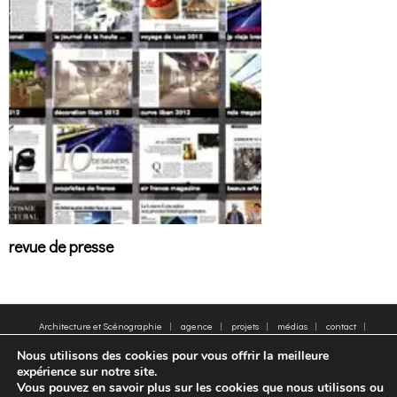
revue de presse
Architecture et Scénographie
agence
projets
médias
contact
plan du site
Mentions légales
Mots clés
Nous utilisons des cookies pour vous offrir la meilleure
© 2005-2025 - Moatti Rivière, 22 Rue de Paradis, 75010 Paris - Tous droits réservés,
expérience sur notre site.
reproduction interdite - All rights reserved, reproduction prohibited
Vous pouvez en savoir plus sur les cookies que nous utilisons ou