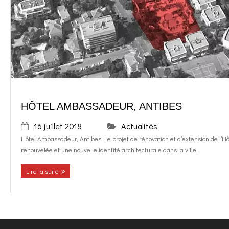
o
g
contact
k
r
FR
a
EN
m
HÔTEL AMBASSADEUR, ANTIBES
16 juillet 2018
Actualités
Hôtel Ambassadeur, Antibes Le projet de rénovation et d’extension de l’H
renouvelée et une nouvelle identité architecturale dans la ville.
Lire la suite