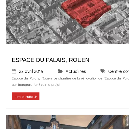
o
g
contact
k
r
FR
a
EN
m
ESPACE DU PALAIS, ROUEN
22 avril 2019
Actualités
Centre co
Espace du Palais, Rouen Le chantier de la rénovation de l’Espace du Pa
son inauguration ! voir le projet
Lire la suite