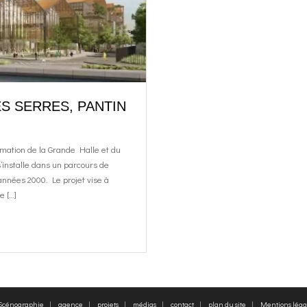
S SERRES, PANTIN
mation de la Grande Halle et du
’installe dans un parcours de
années 2000. Le projet vise à
e […]
 Scénographie
agence
projets
médias
contact
plan du site
Mentions léga