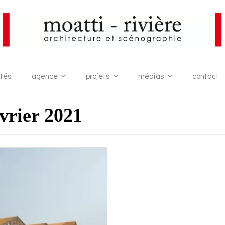
ités
agence
projets
médias
contact
évrier 2021