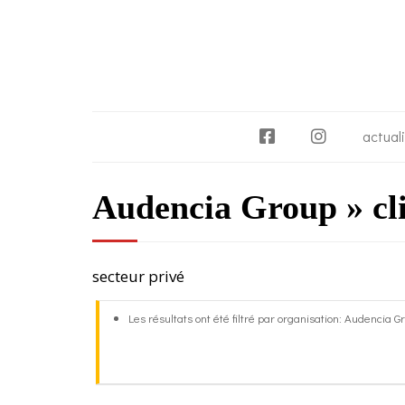
F
I
actual
a
n
c
s
Audencia Group » cli
e
t
b
a
o
g
o
r
secteur privé
k
a
m
Les résultats ont été filtré par organisation: Audencia G