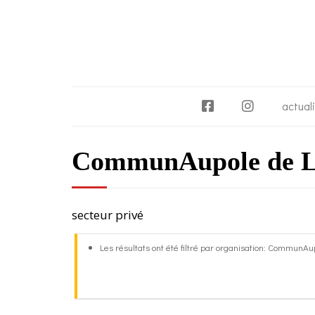
F
I
actual
a
n
c
s
CommunAupole de Len
e
t
b
a
o
g
o
r
secteur privé
k
a
m
Les résultats ont été filtré par organisation: CommunA