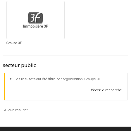
o
g
contact
k
r
FR
a
EN
Groupe 3F
m
secteur public
Les résultats ont été filtré par organisation: Groupe 3F
Effacer la recherche
Aucun résultat