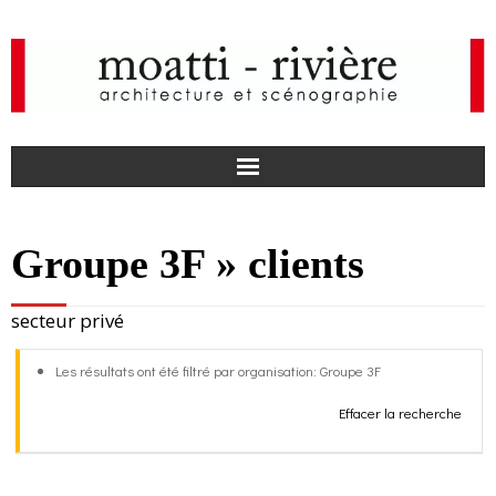
F
Groupe 3F » clients
a
I
secteur privé
c
n
actualités
Les résultats ont été filtré par organisation: Groupe 3F
e
s
agence
Effacer la recherche
b
t
projets
o
a
médias