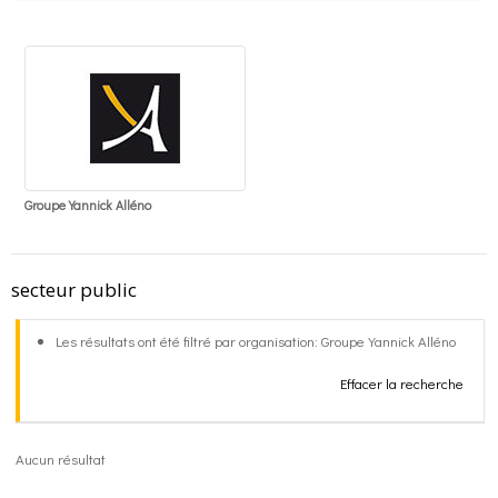
o
g
contact
k
r
FR
a
EN
Groupe Yannick Alléno
m
secteur public
Les résultats ont été filtré par organisation: Groupe Yannick Alléno
Effacer la recherche
Aucun résultat