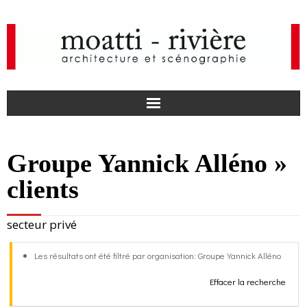
F
Groupe Yannick Alléno »
a
I
clients
c
n
actualités
secteur privé
e
s
agence
Les résultats ont été filtré par organisation: Groupe Yannick Alléno
b
t
projets
Effacer la recherche
o
a
médias