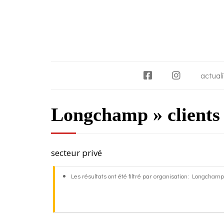
F
I
actual
a
n
c
s
Longchamp » clients
e
t
b
a
o
g
o
r
secteur privé
k
a
m
Les résultats ont été filtré par organisation: Longchamp