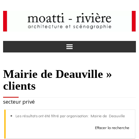
F
Mairie de Deauville »
a
I
clients
c
n
actualités
secteur privé
e
s
agence
Les résultats ont été filtré par organisation: Mairie de Deauville
b
t
projets
Effacer la recherche
o
a
médias