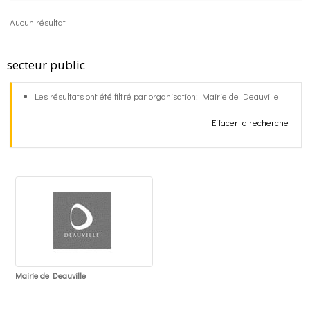
Aucun résultat
o
g
contact
secteur public
k
r
FR
Les résultats ont été filtré par organisation: Mairie de Deauville
a
EN
Effacer la recherche
m
Mairie de Deauville