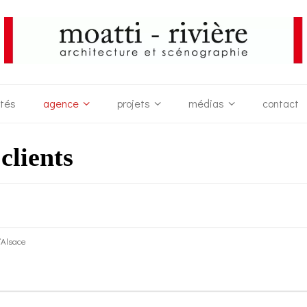
ités
agence
projets
médias
contact
clients
l’Alsace