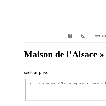
F
I
actual
a
n
c
s
Maison de l’Alsace » 
e
t
b
a
o
g
o
r
secteur privé
k
a
m
Les résultats ont été filtré par organisation: Maison de 