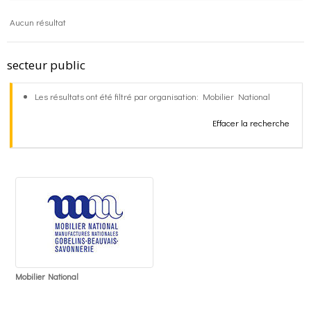
Aucun résultat
o
g
contact
secteur public
k
r
FR
Les résultats ont été filtré par organisation: Mobilier National
a
EN
Effacer la recherche
m
Mobilier National