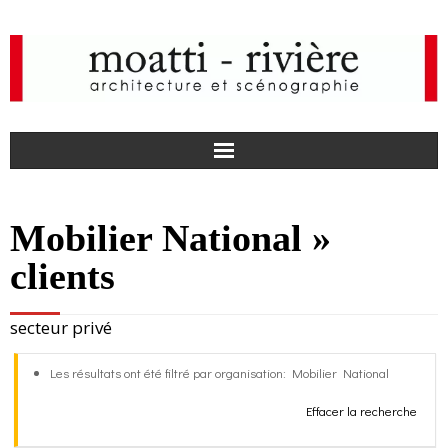
F
Mobilier National »
a
I
clients
c
n
actualités
secteur privé
e
s
agence
Les résultats ont été filtré par organisation: Mobilier National
b
t
projets
Effacer la recherche
o
a
médias