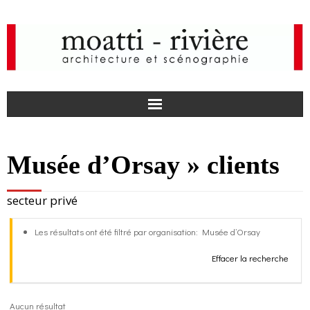
F
Musée d’Orsay » clients
a
I
secteur privé
c
n
actualités
Les résultats ont été filtré par organisation: Musée d’Orsay
e
s
agence
Effacer la recherche
b
t
projets
o
a
médias
Aucun résultat