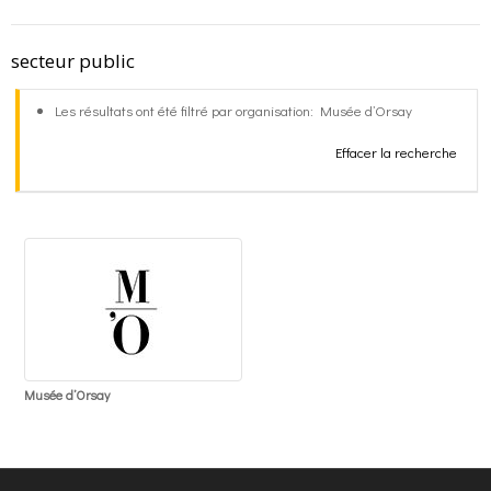
o
g
contact
secteur public
k
r
FR
Les résultats ont été filtré par organisation: Musée d’Orsay
Effacer la recherche
a
EN
m
Musée d’Orsay