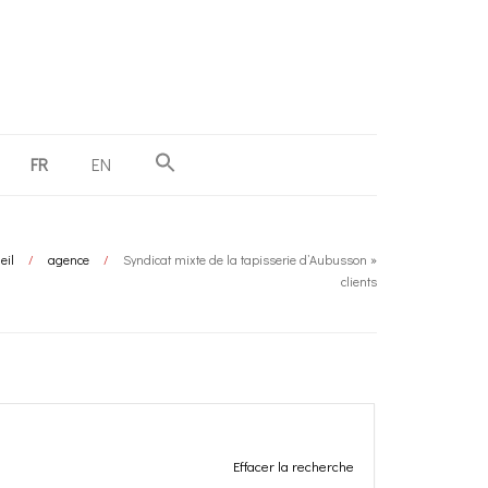
FR
EN
eil
/
agence
/
Syndicat mixte de la tapisserie d’Aubusson »
clients
Effacer la recherche