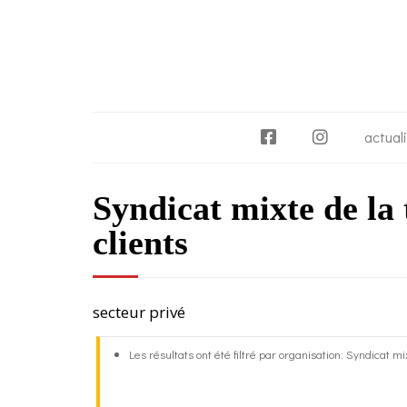
F
I
actual
a
n
c
s
Syndicat mixte de la
e
t
b
a
clients
o
g
o
r
k
a
m
secteur privé
Les résultats ont été filtré par organisation: Syndicat m