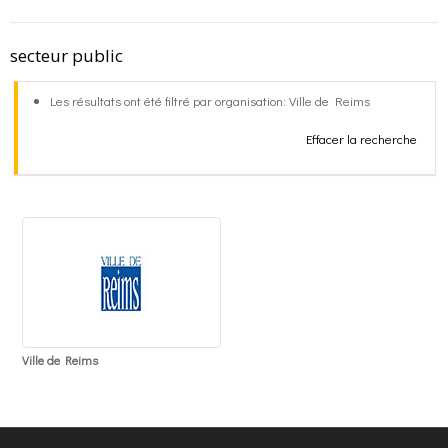
o
g
contact
secteur public
k
r
FR
Les résultats ont été filtré par organisation: Ville de Reims
Effacer la recherche
a
EN
m
Ville de Reims