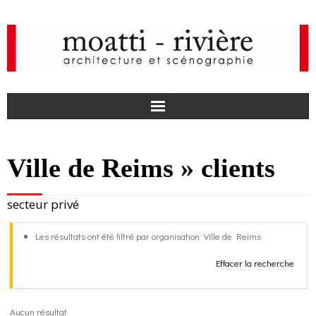
F
Ville de Reims » clients
a
I
secteur privé
c
n
actualités
Les résultats ont été filtré par organisation: Ville de Reims
e
s
agence
Effacer la recherche
b
t
projets
o
a
médias
Aucun résultat