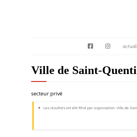
F
I
actual
a
n
c
s
Ville de Saint-Quenti
e
t
b
a
o
g
o
r
secteur privé
k
a
m
Les résultats ont été filtré par organisation: Ville de Sa