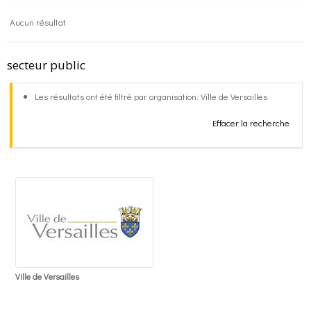
Aucun résultat
o
g
contact
secteur public
k
r
FR
Les résultats ont été filtré par organisation: Ville de Versailles
a
EN
Effacer la recherche
m
Ville de Versailles