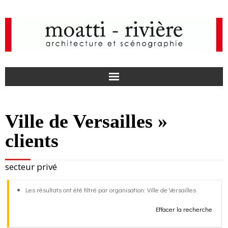
F
Ville de Versailles »
a
I
clients
c
n
actualités
secteur privé
e
s
agence
Les résultats ont été filtré par organisation: Ville de Versailles
b
t
projets
Effacer la recherche
o
a
médias