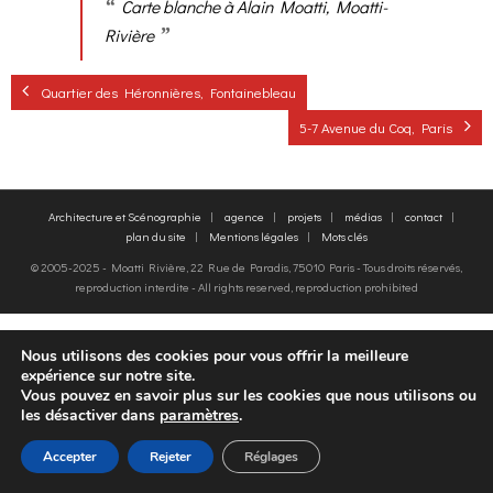
Carte blanche à Alain Moatti, Moatti-
Rivière
o
g
contact
Quartier des Héronnières, Fontainebleau
k
r
FR
5-7 Avenue du Coq, Paris
a
EN
m
Architecture et Scénographie
agence
projets
médias
contact
plan du site
Mentions légales
Mots clés
© 2005-2025 - Moatti Rivière, 22 Rue de Paradis, 75010 Paris - Tous droits réservés,
reproduction interdite - All rights reserved, reproduction prohibited
FR
EN
Nous utilisons des cookies pour vous offrir la meilleure
expérience sur notre site.
Vous pouvez en savoir plus sur les cookies que nous utilisons ou
les désactiver dans
paramètres
.
Accepter
Rejeter
Réglages