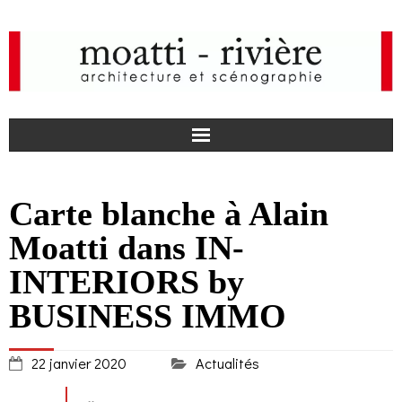
F
Carte blanche à Alain
a
I
Moatti dans IN-
c
n
actualités
INTERIORS by
BUSINESS IMMO
e
s
agence
b
t
projets
22 janvier 2020
Actualités
o
a
médias