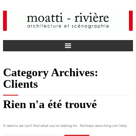
F
Category Archives:
a
I
Clients
c
n
actualités
Rien n'a été trouvé
e
s
agence
b
t
projets
It seems we can’t find what you’re looking for. Perhaps searching can help.
o
a
médias