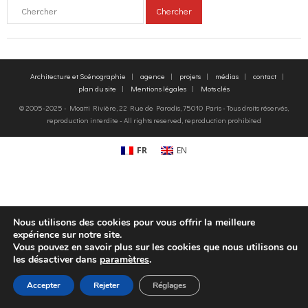
o
g
contact
k
r
FR
Architecture et Scénographie
agence
projets
médias
contact
plan du site
Mentions légales
Mots clés
a
EN
© 2005-2025 - Moatti Rivière, 22 Rue de Paradis, 75010 Paris - Tous droits réservés,
reproduction interdite - All rights reserved, reproduction prohibited
m
FR
EN
Nous utilisons des cookies pour vous offrir la meilleure
expérience sur notre site.
Vous pouvez en savoir plus sur les cookies que nous utilisons ou
les désactiver dans
paramètres
.
Accepter
Rejeter
Réglages