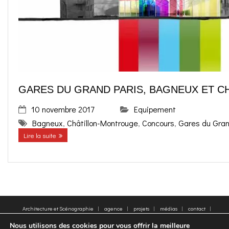
o
g
contact
k
r
FR
a
EN
GARES DU GRAND PARIS, BAGNEUX ET 
m
10 novembre 2017
Equipement
Bagneux
,
Châtillon-Montrouge
,
Concours
,
Gares du Gran
Lire la suite
Architecture et Scénographie
agence
projets
médias
contact
plan du site
Mentions légales
Mots clés
Nous utilisons des cookies pour vous offrir la meilleure