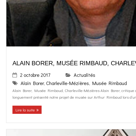
o
g
contact
k
r
FR
a
EN
m
ALAIN BORER, MUSÉE RIMBAUD, CHARLE
2 octobre 2017
Actualités
Alain Borer
,
Charleville-Mézières
,
Musée Rimbaud
Alain Borer, Musée Rimbaud, Charleville-Mézières Alain Borer, critique d’
longuement présenté notre projet de musée sur Arthur Rimbaud lors d’un
Lire la suite