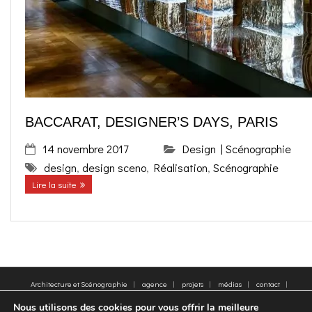
o
g
contact
k
r
FR
a
EN
BACCARAT, DESIGNER’S DAYS, PARIS
m
14 novembre 2017
Design | Scénographie
design
,
design sceno
,
Réalisation
,
Scénographie
Lire la suite
Architecture et Scénographie
agence
projets
médias
contact
plan du site
Mentions légales
Mots clés
Nous utilisons des cookies pour vous offrir la meilleure