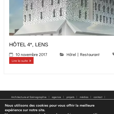
o
g
contact
k
r
FR
a
EN
HÔTEL 4*, LENS
m
10 novembre 2017
Hôtel | Restaurant
Lire la suite
Architecture et Scénographie
agence
projets
médias
contact
plan du site
Mentions légales
Mots clés
Nous utilisons des cookies pour vous offrir la meilleure
© 2005-2025 - Moatti Rivière, 22 Rue de Paradis, 75010 Paris - Tous droits réservés,
expérience sur notre site.
reproduction interdite - All rights reserved, reproduction prohibited