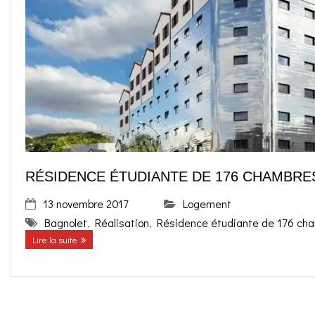
o
g
contact
k
r
FR
a
EN
m
RÉSIDENCE ÉTUDIANTE DE 176 CHAMBRE
13 novembre 2017
Logement
Bagnolet
,
Réalisation
,
Résidence étudiante de 176 ch
Lire la suite