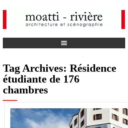
F
Tag Archives:
Résidence
a
I
étudiante de 176
c
n
actualités
chambres
e
s
agence
b
t
projets
o
a
médias