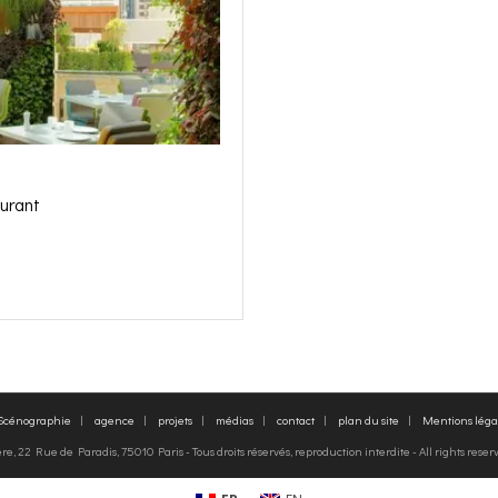
urant
 Scénographie
agence
projets
médias
contact
plan du site
Mentions léga
, 22 Rue de Paradis, 75010 Paris - Tous droits réservés, reproduction interdite - All rights rese