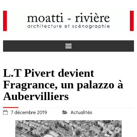
F
L.T Pivert devient
a
I
Fragrance, un palazzo à
c
n
actualités
Aubervilliers
e
s
agence
7 décembre 2019
Actualités
b
t
projets
o
a
médias