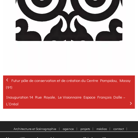
Futur pôle de conservation et de création du Centre Pompidou, Massy
(91)
Inauguration 14 Rue Royale, Le Visionnaire Espace François Dalle –
L’Oréal
Architecture et Scénographie
agence
projets
médias
contact
plan du site
Mentions légales
Mots clés