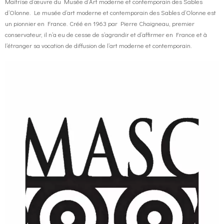
Maîtrise d’œuvre du Musée d’Art moderne et contemporain des Sables
d’Olonne. Le musée d’art moderne et contemporain des Sables d’Olonne est
o
g
contact
un pionnier en France. Créé en 1963 par Pierre Chaigneau, premier
conservateur, il n’a eu de cesse de s’agrandir et d’affirmer en France et à
l’étranger sa vocation de diffusion de l’art moderne et contemporain.
k
r
FR
a
EN
m