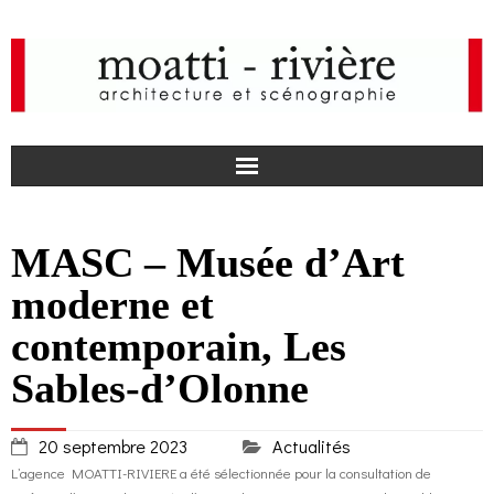
F
MASC – Musée d’Art
a
I
moderne et
c
n
actualités
contemporain, Les
Sables-d’Olonne
e
s
agence
b
t
projets
20 septembre 2023
Actualités
L’agence MOATTI-RIVIERE a été sélectionnée pour la consultation de
o
a
médias