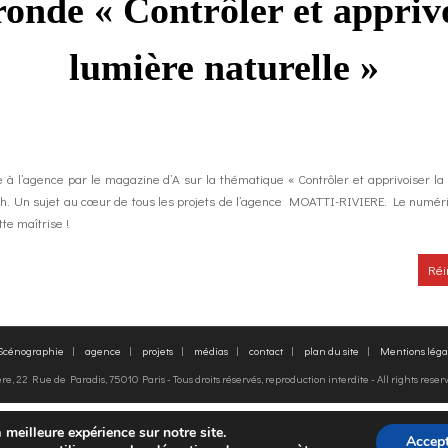
ronde « Contrôler et apprivo
lumière naturelle »
 à l’agence par le magazine d’A sur la thématique « Contrôler et apprivoiser la
12h. Un sujet au cœur de tous les projets de l’agence MOATTI-RIVIERE. Le numér
te maîtrise !
Réi
 Scénographie
agence
projets
médias
contact
plan du site
Mentions léga
, 22 Rue de Paradis, 75010 Paris - Tous droits réservés, reproduction interdite - All rights rese
FR
EN
 meilleure expérience sur notre site.
Accept