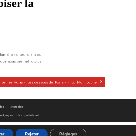
iser la
 lumière naturelle » a eu
ique nous permet la plus
nventer Paris « Les dessous de Paris » – La Main Jaune
les
Mots clés
rved, reproduction prohibited
er
Rejeter
Réglages