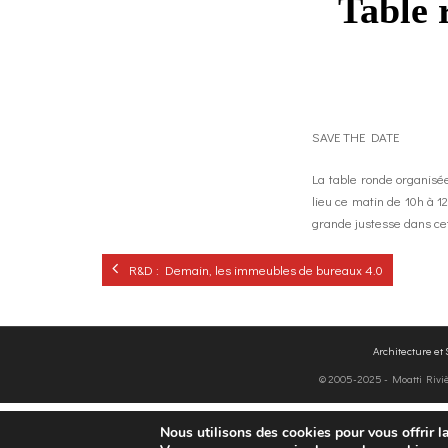
Table 
SAVE THE DATE
La table ronde organisée
lieu ce matin de 10h à 
grande justesse dans cet
R&D : Demain, les immeubles de bureaux 4.0
Architecture et
© 2005-2025 - Moatti Rivière
Nous utilisons des cookies pour vous offrir la