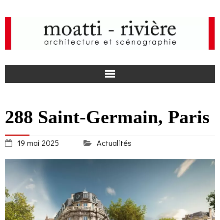
F
288 Saint-Germain, Paris
a
I
19 mai 2025
Actualités
c
n
actualités
e
s
agence
b
t
projets
o
a
médias