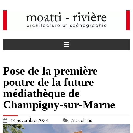
F
Pose de la première
a
I
poutre de la future
c
n
actualités
médiathèque de
Champigny-sur-Marne
e
s
agence
b
t
projets
14 novembre 2024
Actualités
o
a
médias