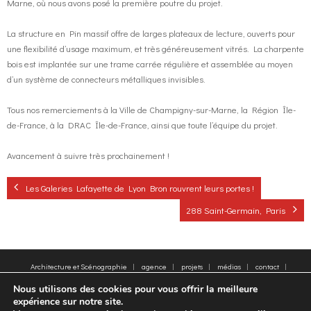
Marne, où nous avons posé la première poutre du projet.
La structure en Pin massif offre de larges plateaux de lecture, ouverts pour
une flexibilité d’usage maximum, et très généreusement vitrés. La charpente
bois est implantée sur une trame carrée régulière et assemblée au moyen
d’un système de connecteurs métalliques invisibles.
Tous nos remerciements à la Ville de Champigny-sur-Marne, la Région Île-
de-France, à la DRAC Île-de-France, ainsi que toute l’équipe du projet.
Avancement à suivre très prochainement !
Les Galeries Lafayette de Lyon Bron rouvrent leurs portes !
288 Saint-Germain, Paris
Architecture et Scénographie
agence
projets
médias
contact
plan du site
Mentions légales
Mots clés
Nous utilisons des cookies pour vous offrir la meilleure
© 2005-2025 - Moatti Rivière, 22 Rue de Paradis, 75010 Paris - Tous droits réservés,
expérience sur notre site.
reproduction interdite - All rights reserved, reproduction prohibited