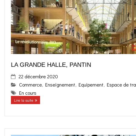
o
g
contact
k
r
FR
a
EN
m
LA GRANDE HALLE, PANTIN
22 décembre 2020
Commerce
,
Enseignement
,
Equipement
,
Espace de tra
En cours
Lire la suite