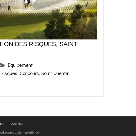
TION DES RISQUES, SAINT
Equipement
s risques
,
Concours
,
Saint Quentin
les
Mots clés
rved, reproduction prohibited