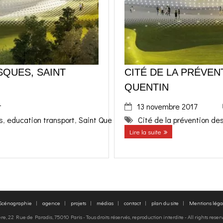
SQUES, SAINT
CITÉ DE LA PRÉVEN
QUENTIN
t
13 novembre 2017
s
,
education transport
,
Saint Quentin
Cité de la prévention de
Lire la suite
 Scénographie
agence
projets
médias
contact
plan du site
Mentions léga
, 22 Rue de Paradis, 75010 Paris - Tous droits réservés, reproduction interdite - All rights rese