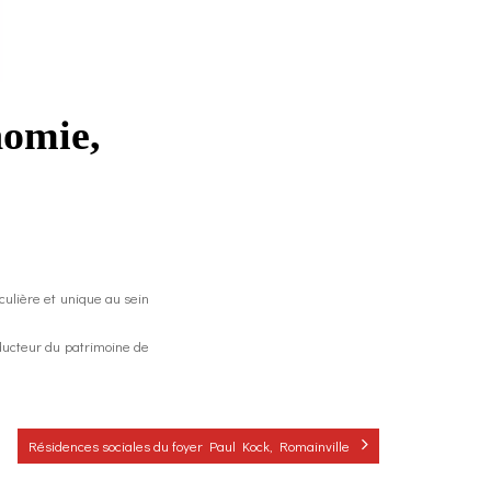
nomie,
culière et unique au sein
ducteur du patrimoine de
Résidences sociales du foyer Paul Kock, Romainville