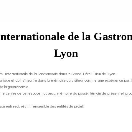
Internationale de la Gastro
Lyon
ité Internationale de la Gastronomie dans le Grand Hôtel Dieu de Lyon.
 unique et doit s’inscrire dans la mémoire du visiteur comme une expérience parti
 de la gastronomie.
 le centre de cet espace nouveau, mémoire du passé, témoin du présent et pro
 entresol, réunit l’ensemble des entités du projet.