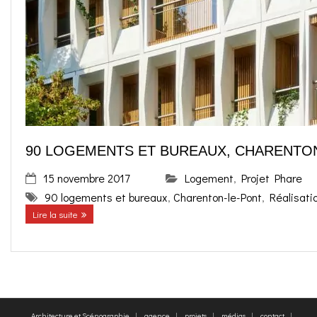
o
g
contact
k
r
FR
a
EN
m
90 LOGEMENTS ET BUREAUX, CHARENTO
15 novembre 2017
Logement
,
Projet Phare
90 logements et bureaux
,
Charenton-le-Pont
,
Réalisati
Lire la suite
Architecture et Scénographie
agence
projets
médias
contact