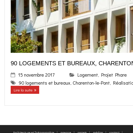
o
g
contact
k
r
FR
a
EN
m
90 LOGEMENTS ET BUREAUX, CHARENTO
15 novembre 2017
Logement
,
Projet Phare
90 logements et bureaux
,
Charenton-le-Pont
,
Réalisati
Lire la suite
Architecture et Scénographie
agence
projets
médias
contact