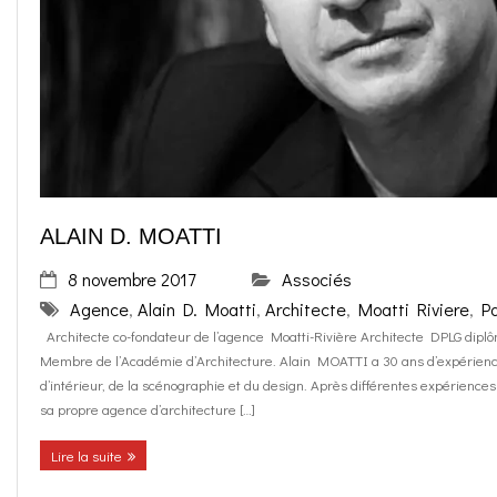
o
g
contact
k
r
FR
a
EN
m
ALAIN D. MOATTI
8 novembre 2017
Associés
Agence
,
Alain D. Moatti
,
Architecte
,
Moatti Riviere
,
Pa
Architecte co-fondateur de l’agence Moatti-Rivière Architecte DPLG diplôm
Membre de l’Académie d’Architecture. Alain MOATTI a 30 ans d’expérience 
d’intérieur, de la scénographie et du design. Après différentes expériences
sa propre agence d’architecture […]
Lire la suite