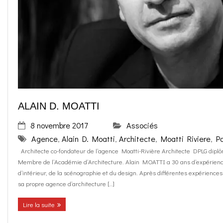
o
g
contact
k
r
FR
a
EN
m
ALAIN D. MOATTI
8 novembre 2017
Associés
Agence
,
Alain D. Moatti
,
Architecte
,
Moatti Riviere
,
Pa
Architecte co-fondateur de l’agence Moatti-Rivière Architecte DPLG diplôm
Membre de l’Académie d’Architecture. Alain MOATTI a 30 ans d’expérience 
d’intérieur, de la scénographie et du design. Après différentes expériences
sa propre agence d’architecture […]
Lire la suite