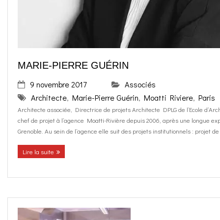
MARIE-PIERRE GUÉRIN
9 novembre 2017
Associés
Architecte
,
Marie-Pierre Guérin
,
Moatti Riviere
,
Paris
Architecte associée, Directrice de projets Architecte DPLG de l’Ecole d’Ar
chef de projet à l’agence Moatti-Rivière depuis 2006, après une longue e
Grenoble. Au sein de l’agence elle suit des projets institutionnels : projet d
Lire la suite