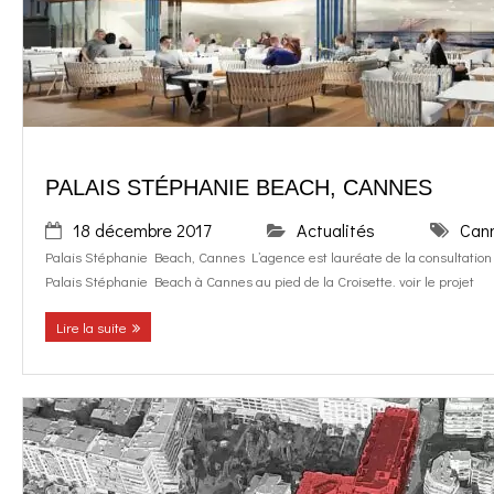
o
g
contact
k
r
FR
a
EN
PALAIS STÉPHANIE BEACH, CANNES
m
18 décembre 2017
Actualités
Can
Palais Stéphanie Beach, Cannes L’agence est lauréate de la consultation
Palais Stéphanie Beach à Cannes au pied de la Croisette. voir le projet
Lire la suite