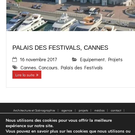
PALAIS DES FESTIVALS, CANNES
16 novembre 2017
Equipement
,
Projets
Cannes
,
Concours
,
Palais des Festivals
Lire la suite
Architecture et Scénographie
agence
projets
médias
contact
plan du site
Mentions légales
Mots clés
Nous utilisons des cookies pour vous offrir la meilleure
© 2005-2025 - Moatti Rivière, 22 Rue de Paradis, 75010 Paris - Tous droits réservés,
expérience sur notre site.
reproduction interdite - All rights reserved, reproduction prohibited
Vous pouvez en savoir plus sur les cookies que nous utilisons ou