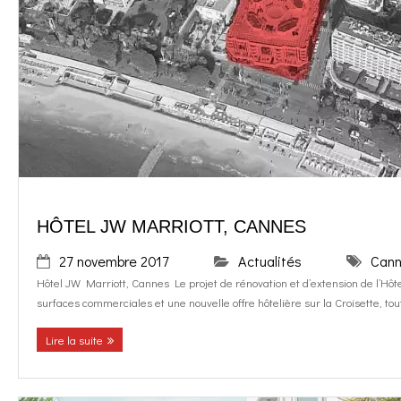
HÔTEL JW MARRIOTT, CANNES
27 novembre 2017
Actualités
Can
Hôtel JW Marriott, Cannes Le projet de rénovation et d’extension de l’Hô
surfaces commerciales et une nouvelle offre hôtelière sur la Croisette, tout
Lire la suite