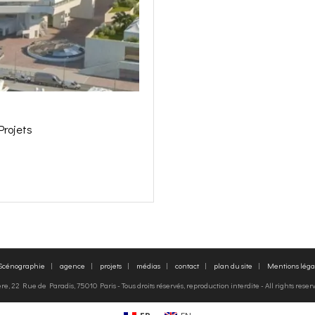
Projets
 Scénographie
agence
projets
médias
contact
plan du site
Mentions léga
, 22 Rue de Paradis, 75010 Paris - Tous droits réservés, reproduction interdite - All rights rese